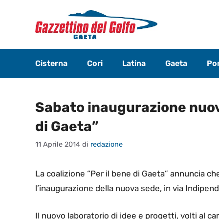
Vai
al
contenuto
Cisterna
Cori
Latina
Gaeta
Pon
Sabato inaugurazione nuova
di Gaeta”
11 Aprile 2014
di
redazione
La coalizione “Per il bene di Gaeta” annuncia che 
l’inaugurazione della nuova sede, in via Indipen
Il nuovo laboratorio di idee e progetti, volti al c