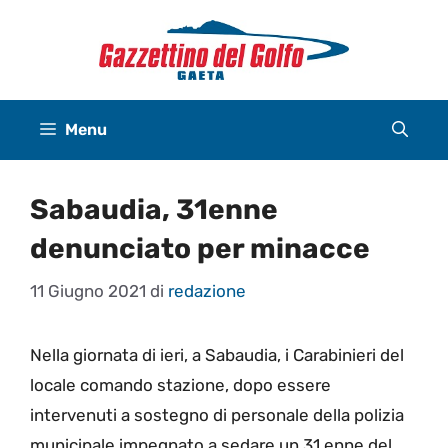
Vai
al
contenuto
Menu
Sabaudia, 31enne
denunciato per minacce
11 Giugno 2021
di
redazione
Nella giornata di ieri, a Sabaudia, i Carabinieri del
locale comando stazione, dopo essere
intervenuti a sostegno di personale della polizia
municipale impegnato a sedare un 31 enne del