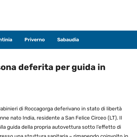
tinia
Priverno
Sabaudia
ona deferita per guida in
rabinieri di Roccagorga deferivano in stato di libertà
enne nato India, residente a San Felice Circeo (LT). Il
la guida della propria autovettura sotto l’effetto di
esso una struttura sanitaria – rimanendo coinvolto in