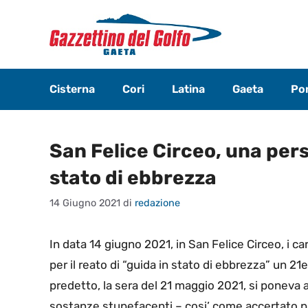
Vai
al
contenuto
Cisterna
Cori
Latina
Gaeta
Pon
San Felice Circeo, una pers
stato di ebbrezza
14 Giugno 2021
di
redazione
In data 14 giugno 2021, in San Felice Circeo, i ca
per il reato di “guida in stato di ebbrezza” un 21
predetto, la sera del 21 maggio 2021, si poneva al
sostanze stupefacenti – cosi’ come accertato pr