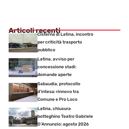
Articoli recenti
Cisterna di Latina, incontro
per criticità trasporto
pubblico
Latina, avviso per
concessione stadi:
domande aperte
Sabaudia, protocollo
d’intesa: rinnovo tra
Comune e Pro Loco
Latina, chiusura
botteghino Teatro Gabriele
D’Annunzio: agosto 2026