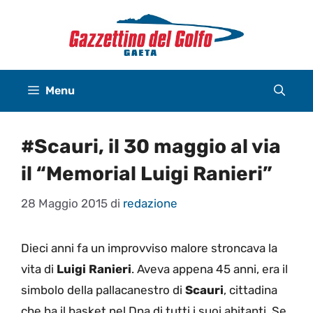
Vai
al
contenuto
Menu
#Scauri, il 30 maggio al via
il “Memorial Luigi Ranieri”
28 Maggio 2015
di
redazione
Dieci anni fa un improvviso malore stroncava la
vita di
Luigi Ranieri
. Aveva appena 45 anni, era il
simbolo della pallacanestro di
Scauri
, cittadina
che ha il basket nel Dna di tutti i suoi abitanti. Se