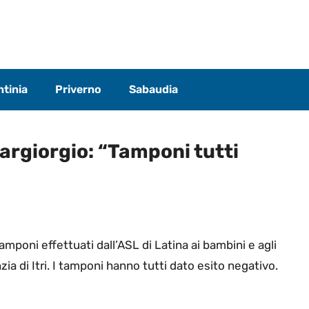
tinia
Priverno
Sabaudia
 Fargiorgio: “Tamponi tutti
tamponi effettuati dall’ASL di Latina ai bambini e agli
zia di Itri. I tamponi hanno tutti dato esito negativo.