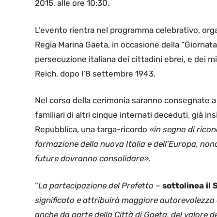
2015, alle ore 10:30.
L’evento rientra nel programma celebrativo, org
Regia Marina Gaeta, in occasione della “Giornata 
persecuzione italiana dei cittadini ebrei, e dei mili
Reich, dopo l’8 settembre 1943.
Nel corso della cerimonia saranno consegnate a du
familiari di altri cinque internati deceduti, già i
Repubblica, una targa-ricordo
«in segno di ricon
formazione della nuova Italia e dell’Europa, nonch
future dovranno consolidare».
“
La partecipazione del Prefetto
–
sottolinea il
significato e attribuirà maggiore autorevolez
anche da parte della Città di Gaeta, del valore dei 