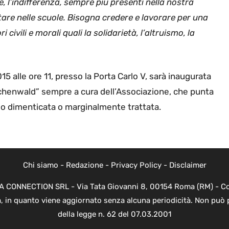
ne, l’indifferenza, sempre più presenti nella nostra
re nelle scuole. Bisogna credere e lavorare per una
civili e morali quali la solidarietà, l’altruismo, la
15 alle ore 11, presso la Porta Carlo V, sarà inaugurata
Buchenwald” sempre a cura dell’Associazione, che punta
so dimenticata o marginalmente trattata.
Chi siamo
-
Redazione
-
Privacy Policy
-
Disclaimer
EVA CONNECTION SRL - Via Tata Giovanni 8, 00154 Roma (RM) - Cod
a, in quanto viene aggiornato senza alcuna periodicità. Non può 
della legge n. 62 del 07.03.2001