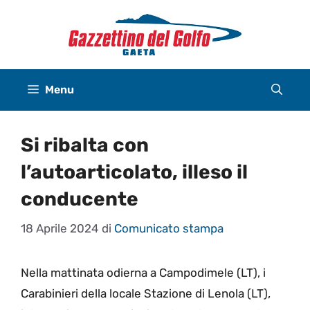
Vai
al
contenuto
Menu
Si ribalta con
l’autoarticolato, illeso il
conducente
18 Aprile 2024
di
Comunicato stampa
Nella mattinata odierna a Campodimele (LT), i
Carabinieri della locale Stazione di Lenola (LT),