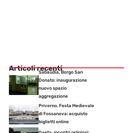
Articoli recenti
Sabaudia, Borgo San
Donato: inaugurazione
nuovo spazio
aggregazione
Priverno, Festa Medievale
di Fossanova: acquisto
biglietti online
Gaeta, incontri religiosi: