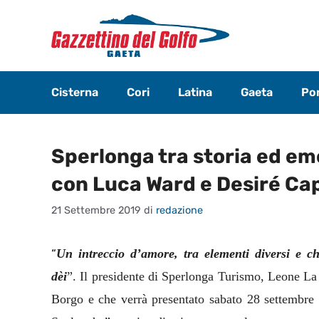
Vai
al
contenuto
Cisterna
Cori
Latina
Gaeta
Pon
Sperlonga tra storia ed em
con Luca Ward e Desiré Ca
21 Settembre 2019
di
redazione
“
Un intreccio d’amore, tra elementi diversi e ch
dèi
”. Il presidente di Sperlonga Turismo, Leone La 
Borgo e che verrà presentato sabato 28 settembre 