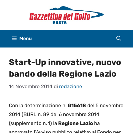
Vai
al
contenuto
Menu
Start-Up innovative, nuovo
bando della Regione Lazio
14 Novembre 2014
di
redazione
Con la determinazione n.
G15618
del 5 novembre
2014 (BURL n. 89 del 6 novembre 2014
(supplemento n. 1) la
Regione Lazio
ha
approvato l’Avviso pubblico relativo al Fondo per