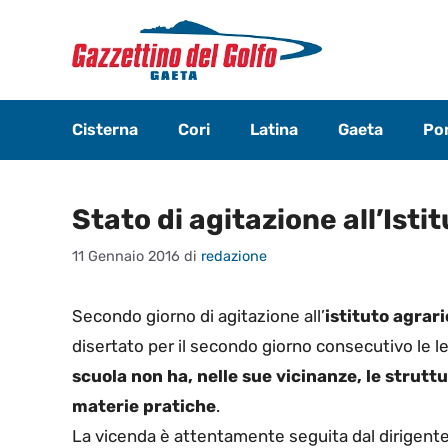
Vai
al
contenuto
Cisterna
Cori
Latina
Gaeta
Pon
Stato di agitazione all’Istit
11 Gennaio 2016
di
redazione
Secondo giorno di agitazione all’
istituto agrario
disertato per il secondo giorno consecutivo le le
scuola non ha, nelle sue vicinanze, le struttu
materie pratiche
.
La vicenda è attentamente seguita dal dirigent