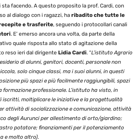
i sta facendo. A questo proposito la prof. Cardi, con
o al dialogo con i ragazzi, ha
ribadito che tutte le
recepite e trasferite
, seguendo i protocollari canali
tori
. E’ emerso ancora una volta, da parte della
ativo quale risposta allo stato di agitazione della
 reso ieri dal dirigente
Lidia Cardi
. “
L’istituto Agrario
 desiderio di alunni, genitori, docenti, personale non
ccola, solo cinque classi, ma i suoi alunni, in questi
posizione più spazi e più facilmente raggiungibili, spazi
a formazione professionale. L’istituto ha visto, in
iscritti, moltiplicare le iniziative e la progettualità
er attività di socializzazione e comunicazione, attività
rco degli Aurunci per allestimento di
orto/giardino;
 mastro potatore; finanziamenti per il potenziamento
a e molto altro).