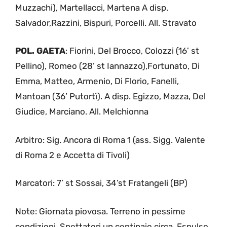
Muzzachi), Martellacci, Martena A disp.
Salvador,Razzini, Bispuri, Porcelli. All. Stravato
POL. GAETA
: Fiorini, Del Brocco, Colozzi (16’ st
Pellino), Romeo (28’ st Iannazzo),Fortunato, Di
Emma, Matteo, Armenio, Di Florio, Fanelli,
Mantoan (36’ Putortì). A disp. Egizzo, Mazza, Del
Giudice, Marciano. All. Melchionna
Arbitro: Sig. Ancora di Roma 1 (ass. Sigg. Valente
di Roma 2 e Accetta di Tivoli)
Marcatori: 7’ st Sossai, 34’st Fratangeli (BP)
Note: Giornata piovosa. Terreno in pessime
condizioni. Spettatori un centinaio circa. Espulso