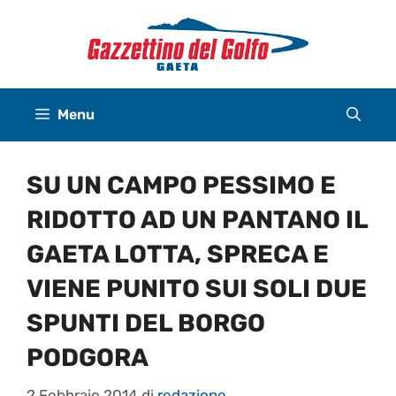
Vai
al
contenuto
Menu
SU UN CAMPO PESSIMO E
RIDOTTO AD UN PANTANO IL
GAETA LOTTA, SPRECA E
VIENE PUNITO SUI SOLI DUE
SPUNTI DEL BORGO
PODGORA
2 Febbraio 2014
di
redazione