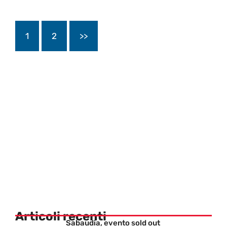
1
2
>>
Articoli recenti
Sabaudia, evento sold out