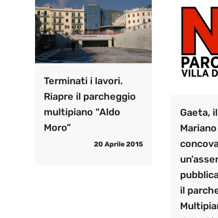
Terminati i lavori.
Riapre il parcheggio
multipiano “Aldo
Gaeta, i
Moro”
Mariano
concov
20 Aprile 2015
un’asse
pubblic
il parch
Multipian