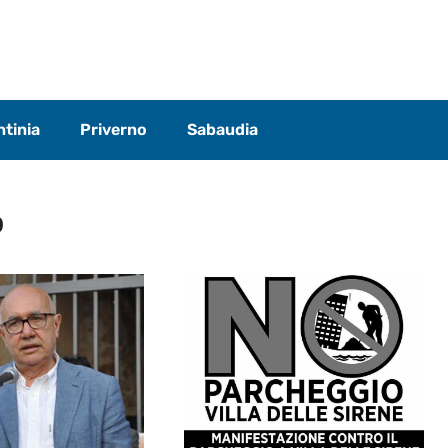
tinia
Priverno
Sabaudia
o