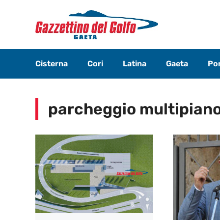
Vai
al
contenuto
Cisterna
Cori
Latina
Gaeta
Pon
parcheggio multipian