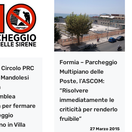
Formia – Parcheggio
l Circolo PRC
Multipiano delle
 Mandolesi
Poste, l’ASCOM:
a
“Risolvere
mblea
immediatamente le
a per fermare
criticità per renderlo
eggio
fruibile”
o in Villa
27 Marzo 2015