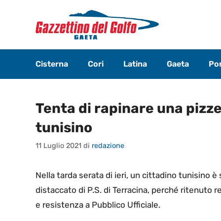
Vai
al
contenuto
Cisterna
Cori
Latina
Gaeta
Pon
Tenta di rapinare una pizze
tunisino
11 Luglio 2021
di
redazione
Nella tarda serata di ieri, un cittadino tunisino 
distaccato di P.S. di Terracina, perché ritenuto r
e resistenza a Pubblico Ufficiale.