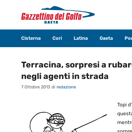
Vai
al
contenuto
Cisterna
Cori
Latina
Gaeta
Pon
Terracina, sorpresi a ruba
negli agenti in strada
7 Ottobre 2013
di
redazione
Topi d
questa
mentre
sorpre