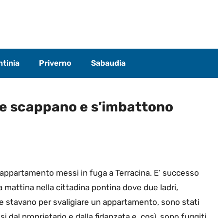
tinia
Priverno
Sabaudia
re scappano e s’imbattono
’appartamento messi in fuga a Terracina. E’ successo
 mattina nella cittadina pontina dove due ladri,
 stavano per svaligiare un appartamento, sono stati
si dal proprietario e dalla fidanzata e, così, sono fuggiti