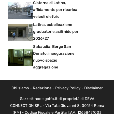
Cisterna di Latina,
affidamento per ricarica
veicoli elettrici
Latina, pubblicazione
graduatorie asili nido per
2026/27
Sabaudia, Borgo San
Donato: inaugurazione
nuovo spazio
aggregazione
Chi siamo
-
Redazione
-
Privacy Policy
-
Disclaimer
Gazzettinodelgolfo.it di proprietà di DEVA
CONNECTION SRL - Via Tata Giovanni 8, 00154 Roma
(RM) - Codice Fiscale e Partita I.V.A. 12658471003