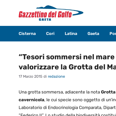
Vai
al
contenuto
Cisterna
Cori
Latina
Gaeta
Pon
“Tesori sommersi nel mare 
valorizzare la Grotta del M
17 Marzo 2015
di
redazione
Una grotta sommersa, adiacente la nota
Grotta
cavernicola
, le cui specie sono oggetto di un’
Laboratorio di Endocrinologia Comparata, Dipartim
“Federico II”. Lo studio della biodiversità costit