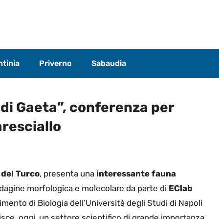
tinia
Priverno
Sabaudia
di Gaeta”, conferenza per
aresciallo
 del Turco
, presenta una
interessante fauna
indagine morfologica e molecolare da parte di
EClab
ento di Biologia dell’Università degli Studi di Napoli
uisce, oggi, un settore scientifico di grande importanza,