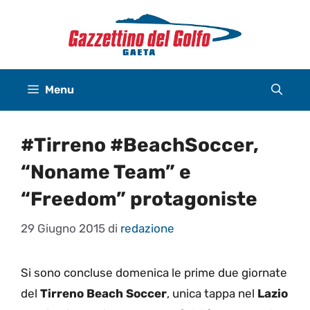
Vai
al
contenuto
Menu
#Tirreno #BeachSoccer,
“Noname Team” e
“Freedom” protagoniste
29 Giugno 2015
di
redazione
Si sono concluse domenica le prime due giornate
del
Tirreno Beach Soccer
, unica tappa nel
Lazio