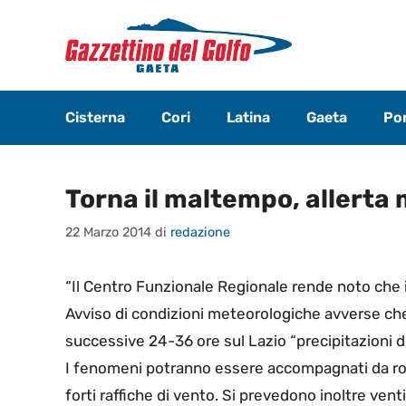
Vai
al
contenuto
Cisterna
Cori
Latina
Gaeta
Pon
Torna il maltempo, allerta
22 Marzo 2014
di
redazione
“Il Centro Funzionale Regionale rende noto che 
Avviso di condizioni meteorologiche avverse che
successive 24-36 ore sul Lazio “precipitazioni d
I fenomeni potranno essere accompagnati da roves
forti raffiche di vento. Si prevedono inoltre venti