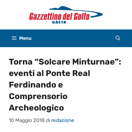
Vai
al
contenuto
Menu
Torna “Solcare Minturnae”:
eventi al Ponte Real
Ferdinando e
Comprensorio
Archeologico
10 Maggio 2018
di
redazione