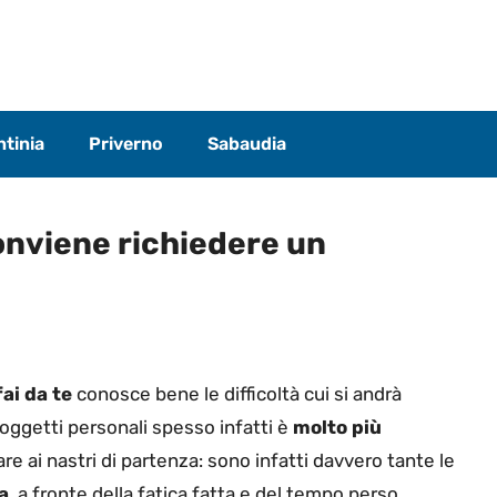
tinia
Priverno
Sabaudia
onviene richiedere un
fai da te
conosce bene le difficoltà cui si andrà
 oggetti personali spesso infatti è
molto più
 ai nastri di partenza: sono infatti davvero tante le
a
, a fronte della fatica fatta e del tempo perso.