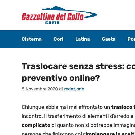
Vai
al
contenuto
Cisterna
Cori
Latina
Gaeta
Pon
Traslocare senza stress: c
preventivo online?
8 Novembre 2020
di
redazione
Chiunque abbia mai mai affrontato un
trasloco 
incontro. Il trasferimento di elementi d’arredo e
complicato
di quanto non si potrebbe immaginare
persone che finiscono col
rimpiangere la scelt