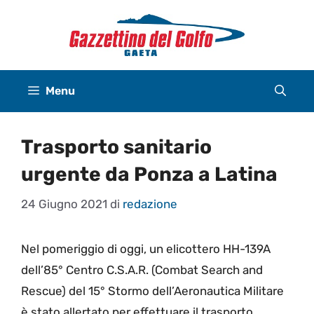
Vai
al
contenuto
Menu
Trasporto sanitario
urgente da Ponza a Latina
24 Giugno 2021
di
redazione
Nel pomeriggio di oggi, un elicottero HH-139A
dell’85° Centro C.S.A.R. (Combat Search and
Rescue) del 15° Stormo dell’Aeronautica Militare
è stato allertato per effettuare il trasporto