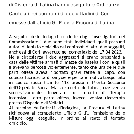
di Cisterna di Latina hanno eseguito le Ordinanze
Cautelari nei confronti di due cittadini di Cori
emesse dall’Ufficio G.I.P. della Procura di Latina.
A seguito delle indagini condotte dagli investigatori del
Commissariato i due sono stati individuati quali presunti
autori di tentato omicidio nei confronti di altri due soggetti,
anch’essi di Cori, avvenuto nel pomeriggio del 17.04.2023.
Nella circostanza i due aggressori si erano presentati a
casa delle vittime armati di mazze da baseball con le quali
li avevano percossi violentemente, tanto che una delle due
parti offese aveva riportato gravi ferite al capo, con
copiosa fuoriuscita di sangue, e per tale motivo trasportato
in codice rosso tramite 118 presso il Pronto Soccorso
dell’Ospedale Santa Maria Goretti di Latina, ove veniva
successivamente ricoverato nel reparto di Terapia
Intensiva. L’atra parte offesa, invece, veniva ricoverata
presso l’Ospedale di Velletri.
Al termine dell’attività d’indagine, la Procura di Latina
richiedeva al competente Ufficio G.I.P., l’emissione delle
Misure oggi eseguite, in ordine al reato di tentato
omicidio.