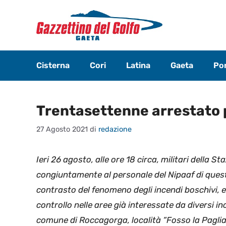
Vai
al
contenuto
Cisterna
Cori
Latina
Gaeta
Pon
Trentasettenne arrestato p
27 Agosto 2021
di
redazione
Ieri 26 agosto, alle ore 18 circa, militari della S
congiuntamente al personale del Nipaaf di questo 
contrasto del fenomeno degli incendi boschivi, e
controllo nelle aree già interessate da diversi i
comune di Roccagorga, località “Fosso la Paglia