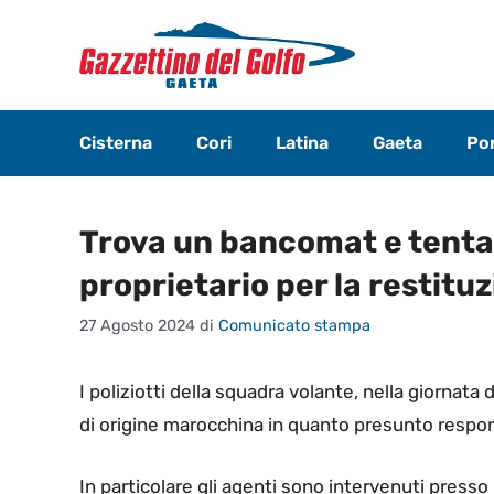
Vai
al
contenuto
Cisterna
Cori
Latina
Gaeta
Pon
Trova un bancomat e tenta 
proprietario per la restitu
27 Agosto 2024
di
Comunicato stampa
I poliziotti della squadra volante, nella giornata 
di origine marocchina in quanto presunto respon
In particolare gli agenti sono intervenuti presso 