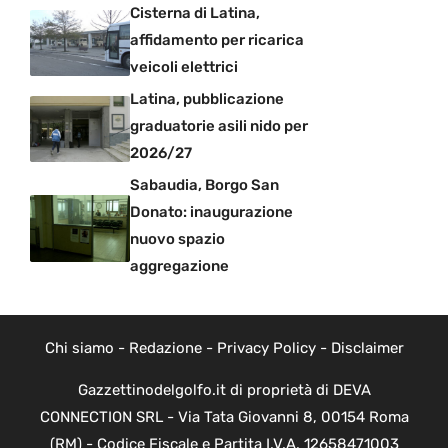
Cisterna di Latina,
affidamento per ricarica
veicoli elettrici
Latina, pubblicazione
graduatorie asili nido per
2026/27
Sabaudia, Borgo San
Donato: inaugurazione
nuovo spazio
aggregazione
Chi siamo
-
Redazione
-
Privacy Policy
-
Disclaimer
Gazzettinodelgolfo.it di proprietà di DEVA
CONNECTION SRL - Via Tata Giovanni 8, 00154 Roma
(RM) - Codice Fiscale e Partita I.V.A. 12658471003