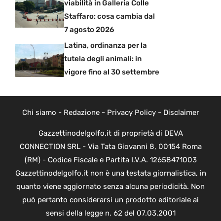
viabilità in Galleria Colle
Staffaro: cosa cambia dal
7 agosto 2026
Latina, ordinanza per la
tutela degli animali: in
vigore fino al 30 settembre
Chi siamo
-
Redazione
-
Privacy Policy
-
Disclaimer
Gazzettinodelgolfo.it di proprietà di DEVA
CONNECTION SRL - Via Tata Giovanni 8, 00154 Roma
(RM) - Codice Fiscale e Partita I.V.A. 12658471003
Gazzettinodelgolfo.it non è una testata giornalistica, in
quanto viene aggiornato senza alcuna periodicità. Non
può pertanto considerarsi un prodotto editoriale ai
sensi della legge n. 62 del 07.03.2001