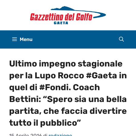
Vai
al
contenuto
Menu
Ultimo impegno stagionale
per la Lupo Rocco #Gaeta in
quel di #Fondi. Coach
Bettini: “Spero sia una bella
partita, che faccia divertire
tutto il pubblico”
15 Aprile 2016
di
redazione