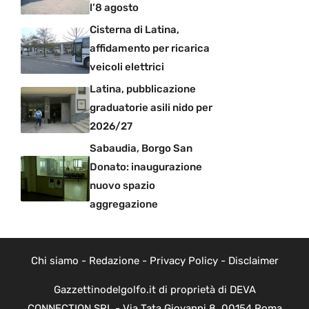
l’8 agosto
Cisterna di Latina,
affidamento per ricarica
veicoli elettrici
Latina, pubblicazione
graduatorie asili nido per
2026/27
Sabaudia, Borgo San
Donato: inaugurazione
nuovo spazio
aggregazione
Chi siamo
-
Redazione
-
Privacy Policy
-
Disclaimer
Gazzettinodelgolfo.it di proprietà di DEVA
CONNECTION SRL - Via Tata Giovanni 8, 00154 Roma