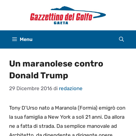
Vai
al
contenuto
Menu
Un maranolese contro
Donald Trump
29 Dicembre 2016
di
redazione
Tony D’Urso nato a Maranola (Formia) emigrò con
la sua famiglia a New York a soli 21 anni. Da allora
ne a fatta di strada. Da semplice manovale ad
Architetto, da dipendente a dirigente opere