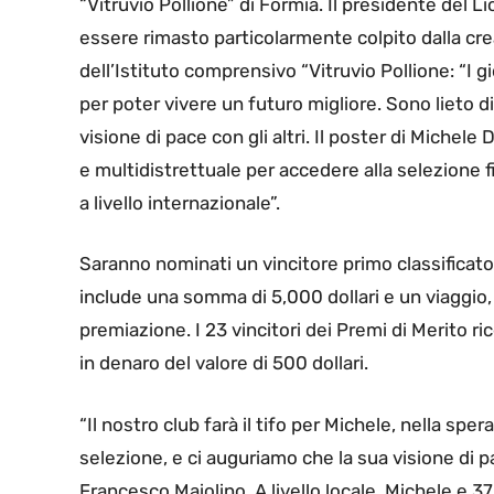
“Vitruvio Pollione” di Formia. Il presidente del L
essere rimasto particolarmente colpito dalla crea
dell’Istituto comprensivo “Vitruvio Pollione: “I 
per poter vivere un futuro migliore. Sono lieto d
visione di pace con gli altri. Il poster di Michele
e multidistrettuale per accedere alla selezione fi
a livello internazionale”.
Saranno nominati un vincitore primo classificato 
include una somma di 5,000 dollari e un viaggio, p
premiazione. I 23 vincitori dei Premi di Merito 
in denaro del valore di 500 dollari.
“Il nostro club farà il tifo per Michele, nella sper
selezione, e ci auguriamo che la sua visione di p
Francesco Maiolino. A livello locale, Michele e 37