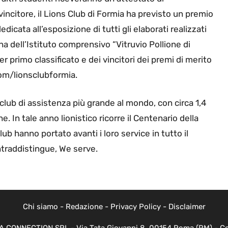
l vincitore, il Lions Club di Formia ha previsto un premio
icata all’esposizione di tutti gli elaborati realizzati
na dell’Istituto comprensivo “Vitruvio Pollione di
r primo classificato e dei vincitori dei premi di merito
om/lionsclubformia.
 club di assistenza più grande al mondo, con circa 1,4
e. In tale anno lionistico ricorre il Centenario della
lub hanno portato avanti i loro service in tutto il
ntraddistingue, We serve.
Chi siamo
-
Redazione
-
Privacy Policy
-
Disclaimer
EVA CONNECTION SRL - Via Tata Giovanni 8, 00154 Roma (RM) - Cod