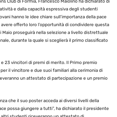
ions Club di Formia, Francesco Maiolino ha dichiarato di
tività e dalla capacità espressiva degli studenti
giovani hanno le idee chiare sull’importanza della pace
i avere offerto loro l’opportunità di condividere questa
 Di Maio proseguirà nella selezione a livello distrettuale
nale, durante la quale si sceglierà il primo classificato
e 23 vincitori di premi di merito. Il Primo premio
er il vincitore e due suoi familiari alla cerimonia di
riceveranno un attestato di partecipazione e un premio
anza che il suo poster acceda ai diversi livelli della
ace possa giungere a tutti”, ha dichiarato il presidente
 altri studenti riceveranno un attestato di