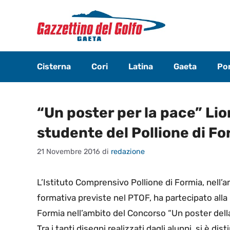
Vai
al
contenuto
Cisterna
Cori
Latina
Gaeta
Pon
“Un poster per la pace” Lion
studente del Pollione di F
21 Novembre 2016
di
redazione
L’Istituto Comprensivo Pollione di Formia, nell’am
formativa previste nel PTOF, ha partecipato alla 
Formia nell’ambito del Concorso “Un poster dell
Tra i tanti disegni realizzati dagli alunni, si è d