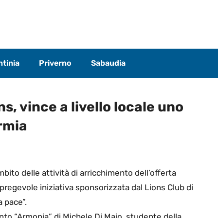
tinia
Priverno
Sabaudia
s, vince a livello locale uno
ormia
bito delle attività di arricchimento dell’offerta
pregevole iniziativa sponsorizzata dal Lions Club di
a pace”.
istinto “Armonia” di Michele Di Maio, studente della