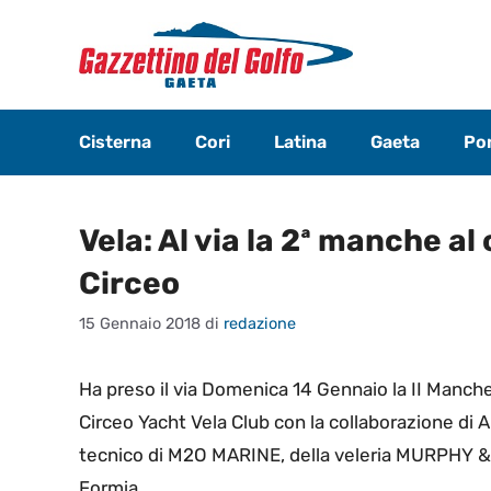
Vai
al
contenuto
Cisterna
Cori
Latina
Gaeta
Pon
Vela: Al via la 2ª manche a
Circeo
15 Gennaio 2018
di
redazione
Ha preso il via Domenica 14 Gennaio la II Manch
Circeo Yacht Vela Club con la collaborazione 
tecnico di M2O MARINE, della veleria MURPHY &
Formia.