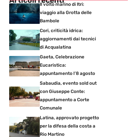
Articoli recenti
Il volto marino di Itri:
viaggio alla Grotta delle
Bambole
Cori, criticità idrica:
aggiornamenti dai tecnici
di Acqualatina
Gaeta, Celebrazione
Eucaristica:
appuntamento l’8 agosto
Sabaudia, evento sold out
con Giuseppe Conte:
appuntamento a Corte
Comunale
Latina, approvato progetto
per la difesa della costa a
Rio Martino