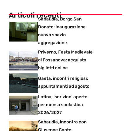
Articoli recenti
Sabaudia, Borgo San
Donato: inaugurazione
nuovo spazio
aggregazione
Priverno, Festa Medievale
di Fossanova: acquisto
biglietti online
Gaeta, incontri religiosi:
appuntamenti ad agosto
Latina, iscrizioni aperte
per mensa scolastica
2026/2027
Sabaudia, incontro con
Giuseppe Conte: