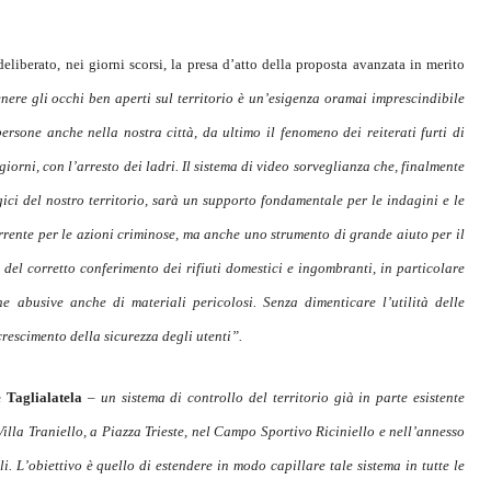
iberato, nei giorni scorsi, la presa d’atto della proposta avanzata in merito
nere gli occhi ben aperti sul territorio è un’esigenza oramai imprescindibile
persone anche nella nostra città, da ultimo il fenomeno dei reiterati furti di
iorni, con l’arresto dei ladri. Il sistema di video sorveglianza che, finalmente
egici del nostro territorio, sarà un supporto fondamentale per le indagini e le
rrente per le azioni criminose, ma anche uno strumento di grande aiuto per il
, del corretto conferimento dei rifiuti domestici e ingombranti, in particolare
he abusive anche di materiali pericolosi. Senza dimenticare l’utilità delle
crescimento della sicurezza degli utenti”.
e Taglialatela
– un sistema di controllo del territorio già in parte esistente
Villa Traniello, a Piazza Trieste, nel Campo Sportivo Riciniello e nell’annesso
i. L’obiettivo è quello di estendere in modo capillare tale sistema in tutte le