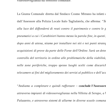
videosorveglianza sul territorio comunale.
La Giunta Comunale diretta dal Sindaco Cosmo Mitrano ha infatti del
dall’Assessore alla Polizia Locale Italo Taglialatela, che afferma: “
Te
alla luce del diffondersi di reati contro il patrimonio e contro le 
pneumatici a cui i Carabinieri hanno messo la parola fine, in questi g
dopo anni di attesa, stiamo per installare nei siti e nei punti strat
acquisizioni di prove da parte delle Forze dell’Ordine. Sarà un dete
controllo del territorio in ordine alle problematiche della viabilità
nelle zone periferiche, troppo spesso luoghi scelti come discaric
telecamere ai fini del miglioramento dei servizi al pubblico e dell’ac
“
Andiamo a completare e quindi rafforzare –
conclude l’Assessor
attraverso impianti di videosorveglianza nella Villetta di Serapo, a 
Palazzetto, e attraverso sistemi di allarme in diverse scuole comunal