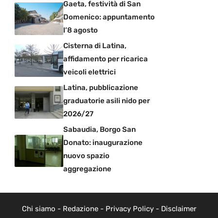
Gaeta, festività di San
Domenico: appuntamento
l’8 agosto
Cisterna di Latina,
affidamento per ricarica
veicoli elettrici
Latina, pubblicazione
graduatorie asili nido per
2026/27
Sabaudia, Borgo San
Donato: inaugurazione
nuovo spazio
aggregazione
Chi siamo
-
Redazione
-
Privacy Policy
-
Disclaimer