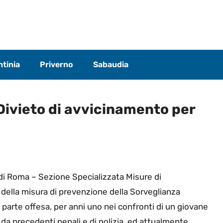
tinia
Priverno
Sabaudia
Divieto di avvicinamento per
le di Roma – Sezione Specializzata Misure di
della misura di prevenzione della Sorveglianza
a parte offesa, per anni uno nei confronti di un giovane
o da precedenti penali e di polizia, ed attualmente