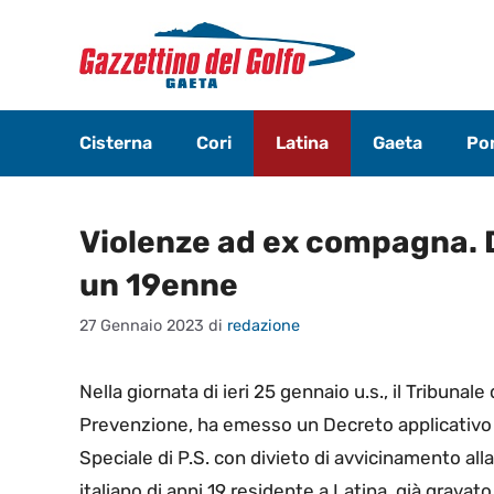
Vai
al
contenuto
Cisterna
Cori
Latina
Gaeta
Pon
Violenze ad ex compagna. 
un 19enne
27 Gennaio 2023
di
redazione
Nella giornata di ieri 25 gennaio u.s., il Tribuna
Prevenzione, ha emesso un Decreto applicativo 
Speciale di P.S. con divieto di avvicinamento all
italiano di anni 19 residente a Latina, già gravat