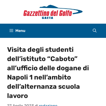
Vai
al
contenuto
Menu
Visita degli studenti
dell’istituto “Caboto”
all’ufficio delle dogane di
Napoli 1 nell’ambito
dell’alternanza scuola
lavoro
27 Aprile 2023
di
redazione