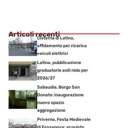
Articoli recenti
Cisterna di Latina,
affidamento per ricarica
veicoli elettrici
Latina, pubblicazione
graduatorie asili nido per
2026/27
Sabaudia, Borgo San
Donato: inaugurazione
nuovo spazio
aggregazione
Priverno, Festa Medievale
di Fossanova: acquisto