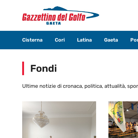
Vai
al
contenuto
Cisterna
Cori
Latina
Gaeta
Pon
Fondi
Ultime notizie di cronaca, politica, attualità, spor