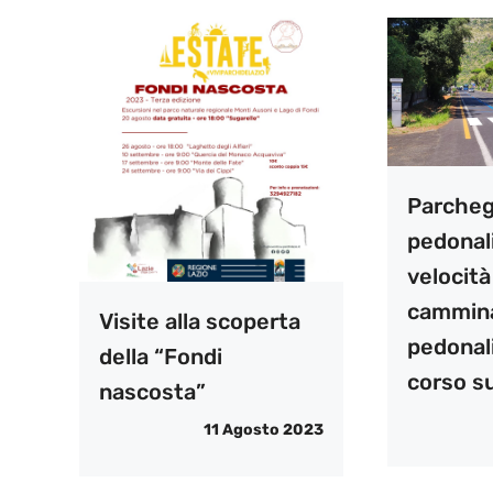
Parchegg
pedonali,
velocità
cammin
Visite alla scoperta
pedonali
della “Fondi
corso su
nascosta”
11 Agosto 2023