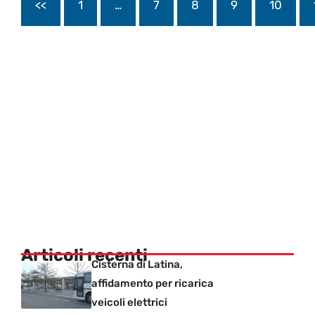
<<
1
…
7
8
9
10
Articoli recenti
Cisterna di Latina,
affidamento per ricarica
veicoli elettrici