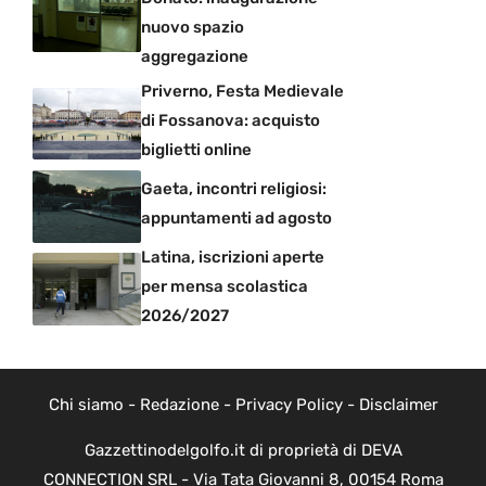
nuovo spazio
aggregazione
Priverno, Festa Medievale
di Fossanova: acquisto
biglietti online
Gaeta, incontri religiosi:
appuntamenti ad agosto
Latina, iscrizioni aperte
per mensa scolastica
2026/2027
Chi siamo
-
Redazione
-
Privacy Policy
-
Disclaimer
Gazzettinodelgolfo.it di proprietà di DEVA
CONNECTION SRL - Via Tata Giovanni 8, 00154 Roma