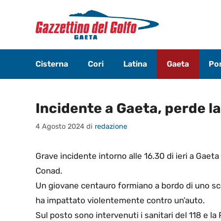
Vai
al
contenuto
Cisterna
Cori
Latina
Gaeta
Pon
Incidente a Gaeta, perde la
4 Agosto 2024
di
redazione
Grave incidente intorno alle 16.30 di ieri a Gae
Conad.
Un giovane centauro formiano a bordo di uno scoo
ha impattato violentemente contro un’auto.
Sul posto sono intervenuti i sanitari del 118 e la 