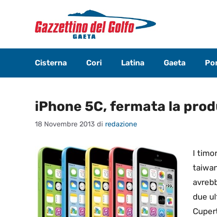
Vai
al
contenuto
Cisterna
Cori
Latina
Gaeta
Pon
iPhone 5C, fermata la pro
18 Novembre 2013
di
redazione
I timo
taiwan
avrebb
due ul
Cupert