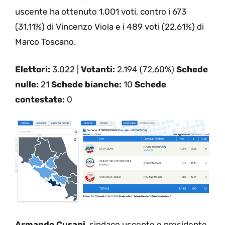
uscente ha ottenuto 1.001 voti, contro i 673
(31,11%) di Vincenzo Viola e i 489 voti (22,61%) di
Marco Toscano.
Elettori:
3.022 |
Votanti:
2.194 (72,60%)
Schede
nulle:
21
Schede bianche:
10
Schede
contestate:
0
Armando Cusani
, sindaco uscente e presidente