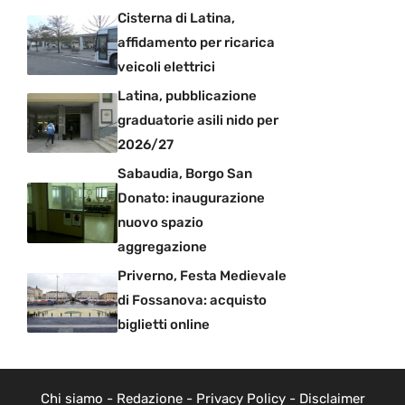
Cisterna di Latina,
affidamento per ricarica
veicoli elettrici
Latina, pubblicazione
graduatorie asili nido per
2026/27
Sabaudia, Borgo San
Donato: inaugurazione
nuovo spazio
aggregazione
Priverno, Festa Medievale
di Fossanova: acquisto
biglietti online
Chi siamo
-
Redazione
-
Privacy Policy
-
Disclaimer