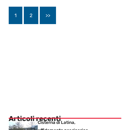
1
2
>>
Articoli recenti
Cisterna di Latina,