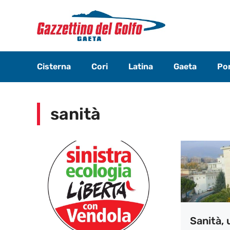
Vai
al
contenuto
Cisterna
Cori
Latina
Gaeta
Pon
sanità
Sanità, 