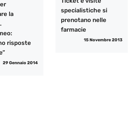
Ticket e visite
per
specialistiche si
re la
prenotano nelle
.
farmacie
meo:
15 Novembre 2013
mo risposte
e”
29 Gennaio 2014