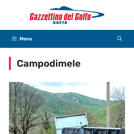
Vai
al
contenuto
Menu
Campodimele