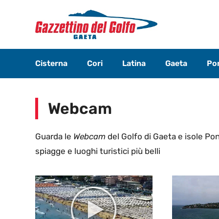
Vai
al
contenuto
Cisterna
Cori
Latina
Gaeta
Pon
Webcam
Guarda le
Webcam
del Golfo di Gaeta e isole Pon
spiagge e luoghi turistici più belli