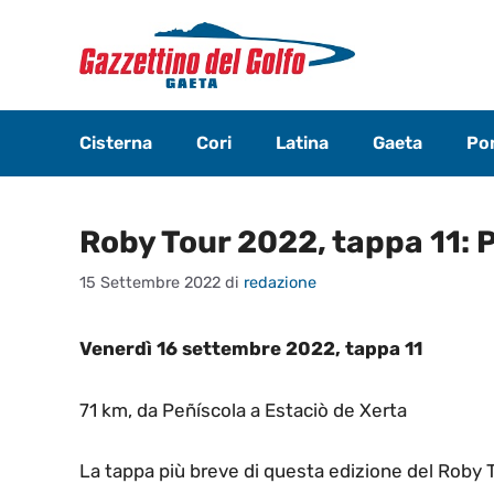
Vai
al
contenuto
Cisterna
Cori
Latina
Gaeta
Pon
Roby Tour 2022, tappa 11: 
15 Settembre 2022
di
redazione
Venerdì 16 settembre 2022, tappa 11
71 km, da Peñíscola a Estaciò de Xerta
La tappa più breve di questa edizione del Roby To